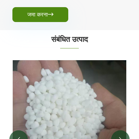
जमा करना

संबंधित उत्पाद