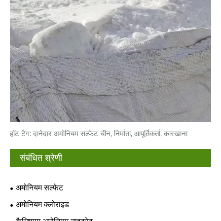
हॉट टैग: दानेदार अमोनियम सल्फेट चीन, निर्माता, आपूर्तिकर्ता, कारखाना
संबंधित श्रेणी
अमोनियम सल्फेट
अमोनियम क्लोराइड