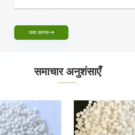
जमा करना

समाचार अनुशंसाएँ