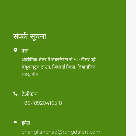
संपर्क सूचना
पता

औद्योगिक क्षेत्र में सबस्टेशन से 50 मीटर पूर्व,
चेंगुआनटुन टाउन, जिंगहाई जिला, तियानजिन
शहर, चीन
टेलीफोन

+86-18920416518
ईमेल

changlianchao@rongdafert.com