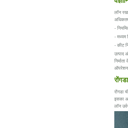
वैज्
लॉन रखर
अधिकतम 
- नियमि
- मध्यम 
- कीट न
उत्पाद 
निर्माता
ऑपरेशन 
रोंगडा
रोंगडा च
इसका अप
लॉन उर्व