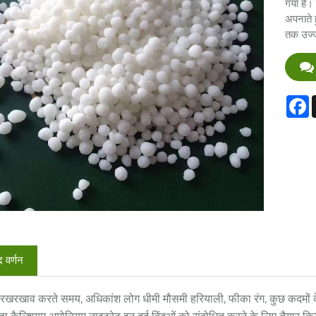
गया है।
अपनाते ह
तक उज्ज
F
द वर्णन
रखरखाव करते समय, अधिकांश लोग धीमी मौसमी हरियाली, फीका रंग, कुछ कदमों के 