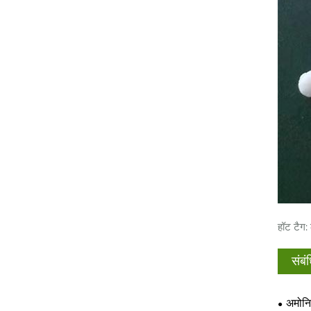
हॉट टैग: 
संबं
अमोनि