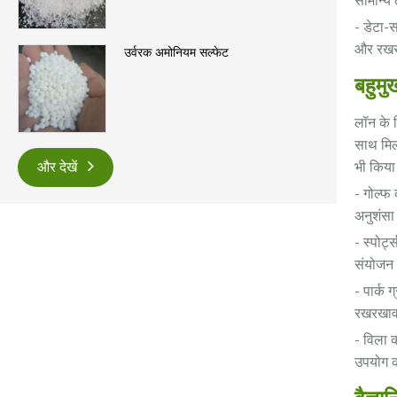
सामान्य 
- डेटा-
और रखरखा
उर्वरक अमोनियम सल्फेट
बहुमु
लॉन के ल
साथ मिल
भी किया
और देखें
- गोल्फ 
अनुशंसा
- स्पोर्
संयोजन
- पार्क 
रखरखाव
- विला 
उपयोग क