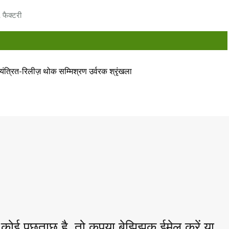
 फैक्टरी
यंत्रित-रिलीज़ थोक सम्मिश्रण उर्वरक श्रृंखला
कोई पूछताछ है, तो कृपया बेझिझक ईमेल करें या