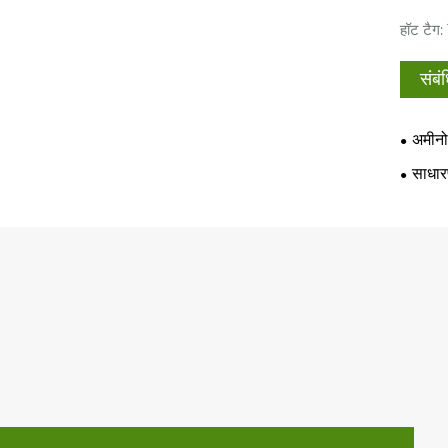
हॉट टैग: 
संबं
अमीनो
साधारण