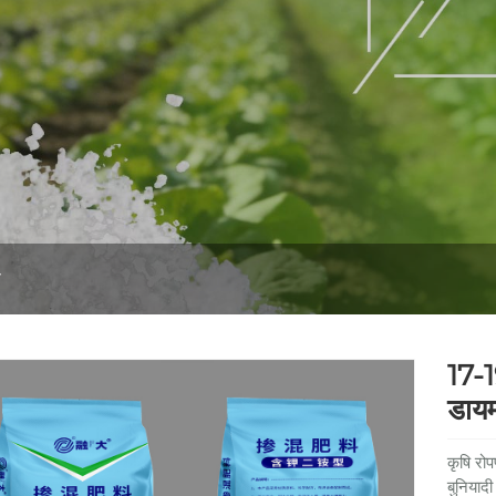
ा
17-1
डायम
कृषि रोप
बुनियादी