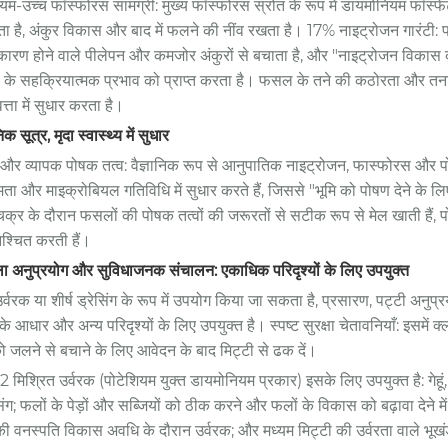
यम-उच्च फॉस्फोरस सामग्री: मुख्य फॉस्फोरस स्रोत के रूप में डायमोनियम फॉस्फे
देता है, अंकुर विकास और बाद में फलने की नींव रखता है। 17% नाइट्रोजन गारंटी:
कारण होने वाले पीलेपन और कमजोर अंकुरों से बचाता है, और "नाइट्रोजन विकास 
: के सहक्रियात्मक प्रभाव को प्राप्त करता है। फसल के तने की कठोरता और तनाव प
्ता में सुधार करता है।
निक सूत्र, मृदा स्वास्थ्य में सुधार
 और व्यापक पोषक तत्व: वैज्ञानिक रूप से आनुपातिक नाइट्रोजन, फास्फोरस और पो
मता और माइक्रोबियल गतिविधि में सुधार करते हैं, जिससे "भूमि को पोषण देने के लि
क्र के दौरान फसलों की पोषक तत्वों की जरूरतों से सटीक रूप से मेल खाती हैं, 
ुनिश्चित करती हैं।
ा अनुप्रयोग और सुविधाजनक संचालन: एकाधिक परिदृश्यों के लिए उपयुक्त
वरक या शीर्ष ड्रेसिंग के रूप में उपयोग किया जा सकता है, प्रसारण, पट्टी अनुप्रय
 के आधार और अन्य परिदृश्यों के लिए उपयुक्त है। स्पष्ट सुरक्षा चेतावनियाँ: इसमें क
को जलने से बचाने के लिए आवेदन के बाद मिट्टी से ढक दें।
 मिश्रित उर्वरक (पोटेशियम युक्त डायमोनियम प्रकार) इसके लिए उपयुक्त है: गेहूं
िंग; फलों के पेड़ों और सब्जियों को ठीक करने और फलों के विकास को बढ़ावा देने
 वनस्पति विकास अवधि के दौरान उर्वरक; और मध्यम मिट्टी की उर्वरता वाले भूखंड