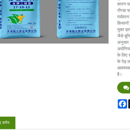
कारण फस
रोंगडा फ
पर्यावर
किसानों
युक्त ड
जैसे बुन
अनुसार 
अमोनियम
के लिए 
के पेड़ 
आवश्यकत
है।
F
द वर्णन