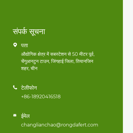
संपर्क सूचना
पता

औद्योगिक क्षेत्र में सबस्टेशन से 50 मीटर पूर्व,
चेंगुआनटुन टाउन, जिंगहाई जिला, तियानजिन
शहर, चीन
टेलीफोन

+86-18920416518
ईमेल

changlianchao@rongdafert.com