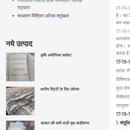
नियंत्रित-रिलीज़ थोक सम्मिश्रण उर्वरक
श्रृंखला
17-19-1
है। यह 
साधारण मिश्रित उर्वरक श्रृंखला
कर सकता
17-19-12
फास्फोरस
नये उत्पाद
होगा। सा
करता ह
कृषि अमोनियम सल्फेट
17-19-1
ब्रांड: र
विशिष्टत
कुल पो
क्षारीय मिट्टी के लिए उर्वरक
विशेषताए
उपयुक्त
17-19-1
1. संतुल
सल्फर की कमी वाली मृदा कंडीशनर