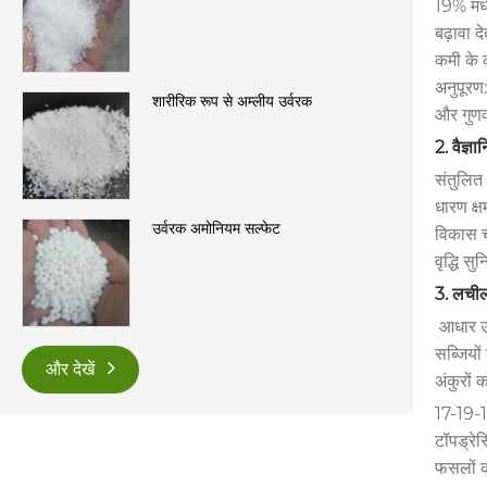
19% मध्
बढ़ावा 
कमी के 
अनुपूरण
शारीरिक रूप से अम्लीय उर्वरक
और गुणवत
2. वैज्ञा
संतुलित
धारण क्ष
उर्वरक अमोनियम सल्फेट
विकास च
वृद्धि स
3. लचील
आधार उर्
सब्जियों
और देखें
अंकुरों 
17-19-12
टॉपड्रेस
फसलों की