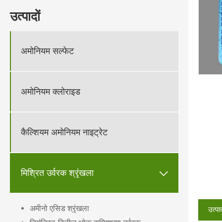
उत्पादों
अमोनियम सल्फेट
अमोनियम क्लोराइड
कैल्शियम अमोनियम नाइट्रेट
मिश्रित उर्वरक श्रृंखला

अमीनो एसिड श्रृंखला
उत्पा